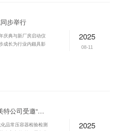
式同步举行
2025
周年庆典与新厂房启动仪
逐步成长为行业内颇具影
08-11
常压容器检验盛会启幕太阳岛 ----欧迪美特公司受邀“危化品常压容器检验检测技术交流会”
2025
“危化品常压容器检验检测