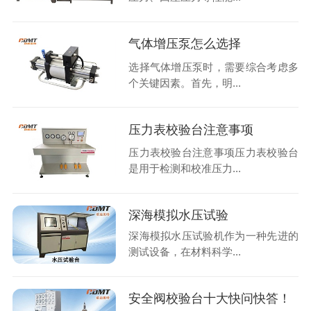
气体增压泵怎么选择
选择气体增压泵时，需要综合考虑多
个关键因素。首先，明...
压力表校验台注意事项
压力表校验台注意事项压力表校验台
是用于检测和校准压力...
深海模拟水压试验
深海模拟水压试验机作为一种先进的
测试设备，在材料科学...
安全阀校验台十大快问快答！