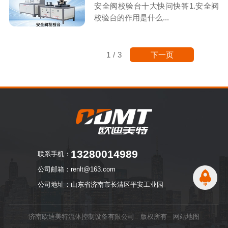
安全阀校验台十大快问快答1.安全阀
校验台的作用是什么...
下一页
1
/
3
13280014989
联系手机：
公司邮箱：renlt@163.com
公司地址：山东省济南市长清区平安工业园
济南欧迪美特流体控制设备有限公司 版权所有
网站地图