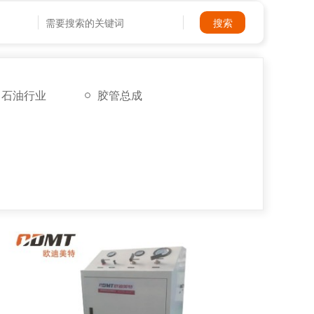
石油行业
胶管总成