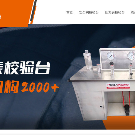
首页
安全阀校验台
压力表校验台
流
访