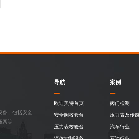
导航
案例
欧迪美特首页
阀门检测
设备，包括安全
安全阀校验台
压力表及传
压泵等
压力表校验台
汽车行业
流体控制设备
石油行业