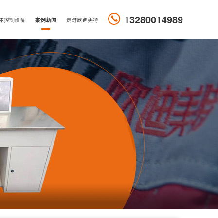
13280014989
体控制设备
案例新闻
走进欧迪美特