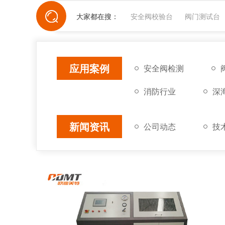
大家都在搜：
安全阀校验台
阀门测试台
应用案例
安全阀检测
消防行业
深
新闻资讯
公司动态
技