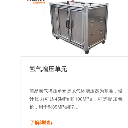
氢气增压单元
简易氢气增压单元是以气体增压器为基准，设
计压力可达45MPa和100MPa，可选配加氢
枪，用于对35MPa和7…
了解详情+