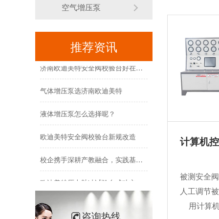
空气增压泵
欧迪美特气体增压泵技术优势
第十三届牛商争霸赛济南赛区启动仪式圆满举行
推荐资讯
济南欧迪美特安全阀校验台好在哪里？
气体增压泵选济南欧迪美特
液体增压泵怎么选择呢？
欧迪美特安全阀校验台新规改造
计算机控
校企携手深耕产教融合，实践基地赋能科技创新发展
被测安全阀
欧迪美特压力脉冲试验台成功交付中国计量院
人工调节被
爆破试验台选欧迪美特！
用计算机
咨询热线