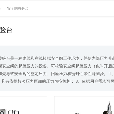
台
安全阀校验台
验台
校验台是一种离线和在线模拟安全阀工作环境，并使内部压力升
现安全阀的起跳压力的设备。可校验安全阀起跳压力（也叫开启
和先导式安全阀的整定压力、回座压力和密封性等性能测验。 1
2、具有依据校验压力巨细的压力切换机构； 3、依据用户需求可