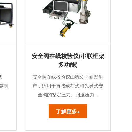
台
安全阀在线校验仪(串联框架
多功能)
式
安全阀在线校验仪由我公司研发生
、英制
产，适用于直接载荷式和先导式安
全阀的整定压力、回座压力...
了解更多+