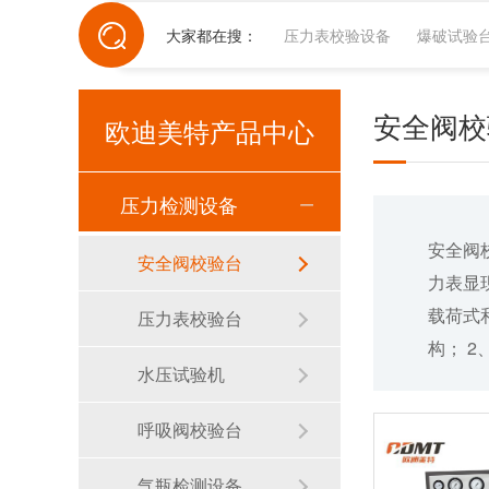
大家都在搜：
压力表校验设备
爆破试验
安全阀校
欧迪美特产品中心
压力检测设备
安全阀
安全阀校验台
力表显
载荷式
压力表校验台
构； 
水压试验机
呼吸阀校验台
气瓶检测设备