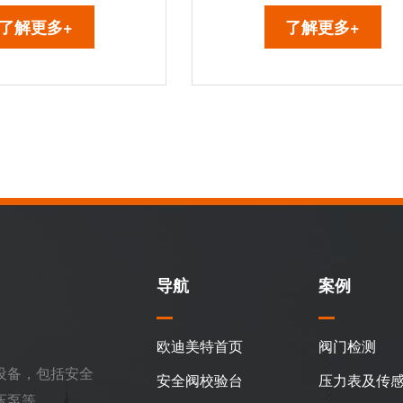
了解更多+
了解更多+
导航
案例
欧迪美特首页
阀门检测
设备，包括安全
安全阀校验台
压力表及传
压泵等