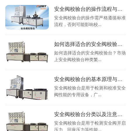
安全阀校验台的操作流程与注意事项
安全阀校验台的操作需严格遵循标准
流程，否则可能影响校...
如何选择适合的安全阀校验台？
如何选择适合的安全阀校验台？市场
上安全阀校验台种类繁...
安全阀校验台的基本原理与重要性
安全阀校验台是用于检测和校准安全
阀性能的专用设备，广...
安全阀校验台分类以及注意事项
安全阀校验台是用于检测安全阀开启
压力、回座压力等性能...