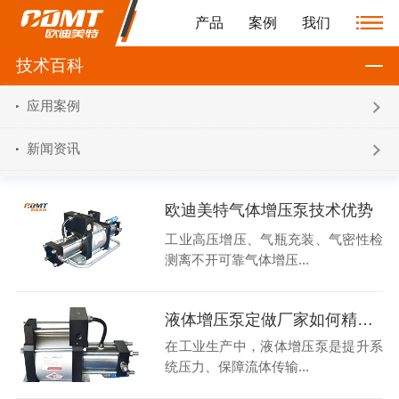
产品
案例
我们
技术百科
应用案例
新闻资讯
欧迪美特气体增压泵技术优势
工业高压增压、气瓶充装、气密性检
测离不开可靠气体增压...
液体增压泵定做厂家如何精准匹配工业需求？
在工业生产中，液体增压泵是提升系
统压力、保障流体传输...