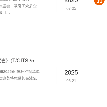
技盛会，吸引了众多企
07-05
瞩目…
欧迪美特获得《液氢增压泵性能试验方法》(T/CITS2592025)团体标准起草单位称号
2025
92025)团体标准起草单
欧迪美特凭借其在液氢
06-21