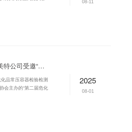
08-11
常压容器检验盛会启幕太阳岛 ----欧迪美特公司受邀“危化品常压容器检验检测技术交流会”
2025
“危化品常压容器检验检测
验协会主办的“第二届危化
08-01