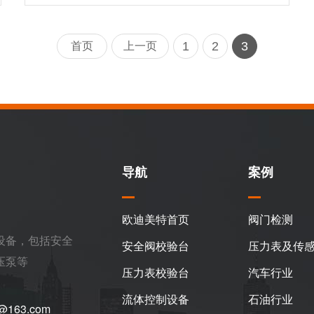
1
2
3
首页
上一页
导航
案例
欧迪美特首页
阀门检测
设备，包括安全
安全阀校验台
压力表及传
压泵等
压力表校验台
汽车行业
流体控制设备
石油行业
163.com