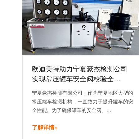
欧迪美特助力宁夏豪杰检测公司
实现常压罐车安全阀校验全…
宁夏豪杰检测有限公司，作为宁夏地区大型的
常压罐车检测机构，一直致力于提升罐车的安
全性能。为了确保罐车的安全阀、…
了解详情+