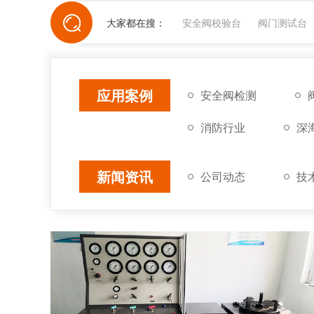
大家都在搜：
安全阀校验台
阀门测试台
应用案例
安全阀检测
消防行业
深
新闻资讯
公司动态
技