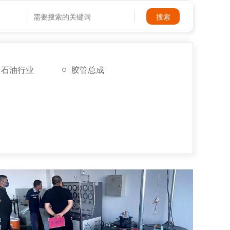
石油行业
胶管总成