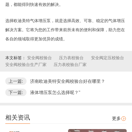
题，都能得到快速有效的解决。
选择欧迪美特气体增压泵，就是选择高效、可靠、稳定的气体增压
解决方案。它将为您的工作带来前所未有的便利和保障，助力您在
各自的领域取得更加优异的成绩。
本文标签：
安全阀校验台
压力表校验台
安全阀定压校验台
安全阀校验台生产厂家
压力表校验台厂家
上一篇:
济南欧迪美特安全阀校验台好在哪里？
下一篇:
液体增压泵怎么选择呢？"
相关资讯
更多