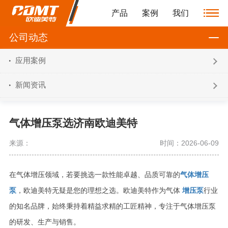
产品
案例
我们
公司动态
应用案例
新闻资讯
气体增压泵选济南欧迪美特
来源：
时间：2026-06-09
在气体增压领域，若要挑选一款性能卓越、品质可靠的
气体增压
泵
，欧迪美特无疑是您的理想之选。欧迪美特作为气体
增压泵
行业
的知名品牌，始终秉持着精益求精的工匠精神，专注于气体增压泵
的研发、生产与销售。