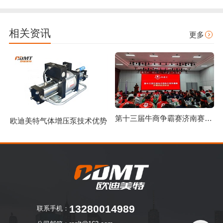
相关资讯
更多
第十三届牛商争霸赛济南赛区启动仪式圆满举行
欧迪美特气体增压泵技术优势
13280014989
联系手机：