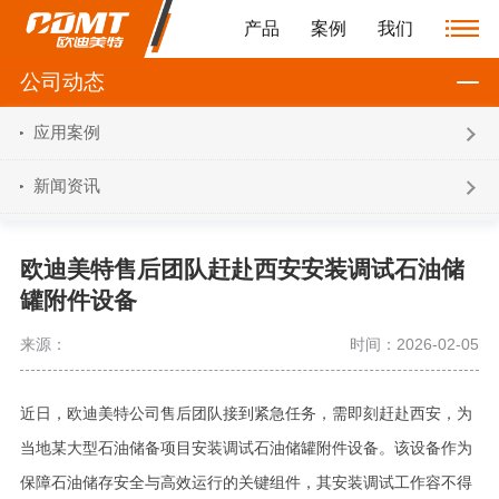
产品
案例
我们
公司动态
应用案例
新闻资讯
欧迪美特售后团队赶赴西安安装调试石油储
罐附件设备
来源：
时间：2026-02-05
近日，欧迪美特公司售后团队接到紧急任务，需即刻赶赴西安，为
当地某大型石油储备项目安装调试石油储罐附件设备。该设备作为
保障石油储存安全与高效运行的关键组件，其安装调试工作容不得