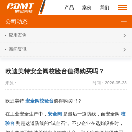
产品
案例
我们
公司动态
应用案例
新闻资讯
欧迪美特安全阀校验台值得购买吗？
来源：
时间：2026-05-28
欧迪美特
安全阀校验台
值得购买吗？
在工业安全生产中，
安全阀
是最后一道防线，而安全阀
校
验台
则是这道防线的“试金石”。不少企业在选购设备时，