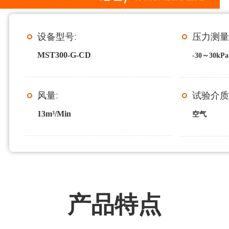
设备型号
:
压力测
MST300-G-CD
-30～30kPa
风量
:
试验介
13m³/Min
空气
产品特点