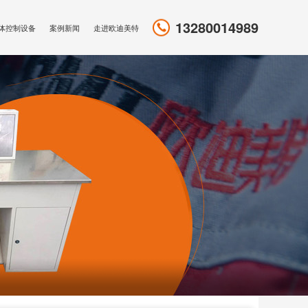
13280014989
体控制设备
案例新闻
走进欧迪美特