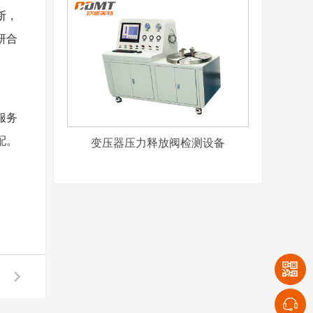
断，
研合
服务
变压器压力释放阀检测设备
配。