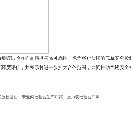
爆破试验台的高精度与高可靠性，也为客户后续的气瓶安全检
了高度评价，并表示将进一步扩大合作范围，共同推动气瓶安全
定压校验台
安全阀校验台生产厂家
压力表校验台厂家