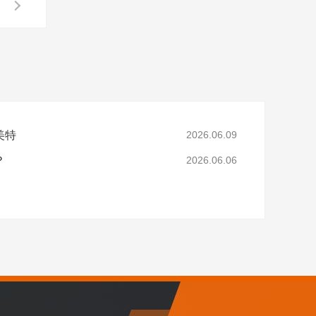
美特
2026.06.09
？
2026.06.06