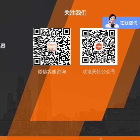
关注我们
感器
微信客服咨询
欧迪美特公众号
X