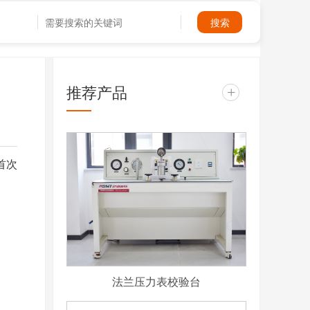
推荐产品
+
首次
法兰压力表校验台