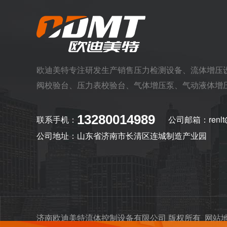
欧迪美特专注研发生产销售压力检测设备、流体增压
阀校验台、压力表校验台、气体增压泵、气动液体增
13280014989
联系手机：
公司邮箱：renlt@
公司地址：山东省济南市长清区连城制造产业园
济南欧迪美特流体控制设备有限公司 版权所有
网站