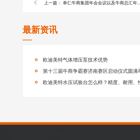
上一篇：
单仁牛商集团年会会议以及牛商
最新资讯
欧迪美特气体增压泵技术优势
第十三届牛商争霸赛济南赛区启动仪式圆满