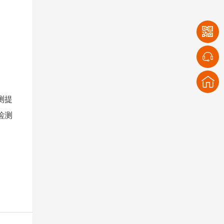
测提
检测