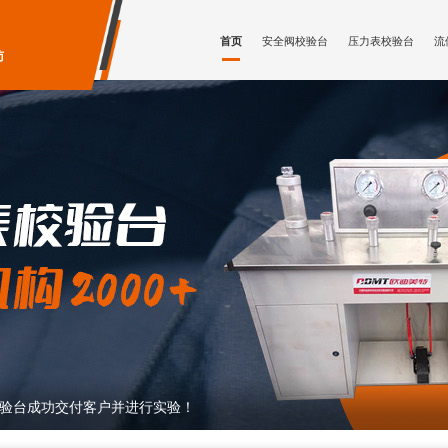
首页
安全阀校验台
压力表校验台
流
访
验台成功交付客户并进行实验！