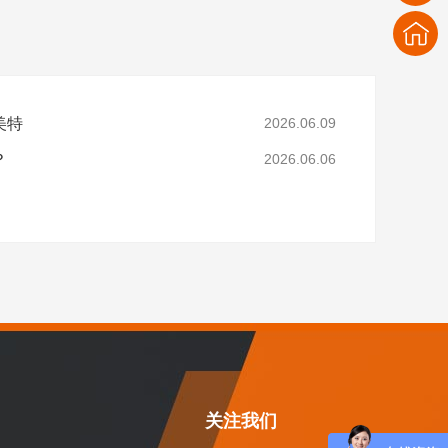
美特
2026.06.09
？
2026.06.06
关注我们