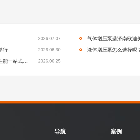
气体增压泵选济南欧迪
2026.07.07
举行
液体增压泵怎么选择呢
2026.06.30
欧迪美特水压试验台怎么样？精度、耐用、性能一站式解析
2026.06.25
导航
案例