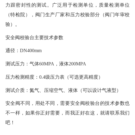
力跟密封性的测试。广泛用于检测单位，质量检测单位
（特检院），阀门生产厂家和压力校验部分（阀门年审校
验）。
安全阀校验台主要技术参数
通径：DN400mm
测试压力：气体60MPA，液体200MPA
压力检测精度：0.4级压力表（可选更高精度）
测试介质：氮气、压缩空气、液体（可以设计气液型）
安全阀不同，用处不同，需要安全阀校验台的技术参数也
不一样，如果你正好需要，而我正好在这，就请联系我们
吧！