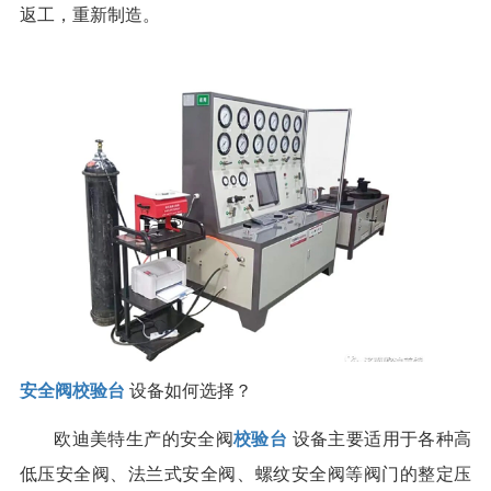
返工，重新制造。
安全阀校验台
设备如何选择？
欧迪美特生产的安全阀
校验台
设备主要适用于各种高
低压安全阀、法兰式安全阀、螺纹安全阀等阀门的整定压