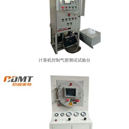
计算机控制气密测试试验台